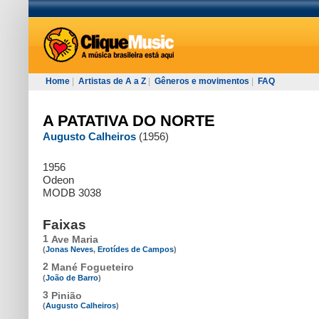
Home
|
Artistas de A a Z
|
Gêneros e movimentos
|
FAQ
A PATATIVA DO NORTE
Augusto Calheiros
(1956)
1956
Odeon
MODB 3038
Faixas
1
Ave Maria
(
Jonas Neves
,
Erotídes de Campos
)
2
Mané Fogueteiro
(
João de Barro
)
3
Pinião
(
Augusto Calheiros
)