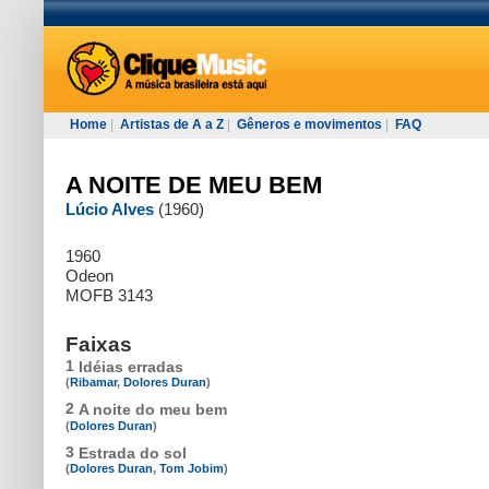
Home
|
Artistas de A a Z
|
Gêneros e movimentos
|
FAQ
A NOITE DE MEU BEM
Lúcio Alves
(1960)
1960
Odeon
MOFB 3143
Faixas
1
Idéias erradas
(
Ribamar
,
Dolores Duran
)
2
A noite do meu bem
(
Dolores Duran
)
3
Estrada do sol
(
Dolores Duran
,
Tom Jobim
)