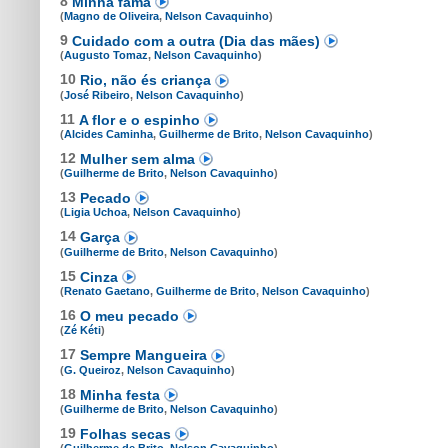
8
Minha fama
(
Magno de Oliveira
,
Nelson Cavaquinho
)
9
Cuidado com a outra (Dia das mães)
(
Augusto Tomaz
,
Nelson Cavaquinho
)
10
Rio, não és criança
(
José Ribeiro
,
Nelson Cavaquinho
)
11
A flor e o espinho
(
Alcides Caminha
,
Guilherme de Brito
,
Nelson Cavaquinho
)
12
Mulher sem alma
(
Guilherme de Brito
,
Nelson Cavaquinho
)
13
Pecado
(
Ligia Uchoa
,
Nelson Cavaquinho
)
14
Garça
(
Guilherme de Brito
,
Nelson Cavaquinho
)
15
Cinza
(
Renato Gaetano
,
Guilherme de Brito
,
Nelson Cavaquinho
)
16
O meu pecado
(
Zé Kéti
)
17
Sempre Mangueira
(
G. Queiroz
,
Nelson Cavaquinho
)
18
Minha festa
(
Guilherme de Brito
,
Nelson Cavaquinho
)
19
Folhas secas