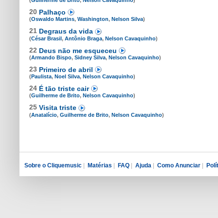
(
Guilherme de Brito
,
Nelson Cavaquinho
)
20
Palhaço
(
Oswaldo Martins
,
Washington
,
Nelson Silva
)
21
Degraus da vida
(
César Brasil
,
Antônio Braga
,
Nelson Cavaquinho
)
22
Deus não me esqueceu
(
Armando Bispo
,
Sidney Silva
,
Nelson Cavaquinho
)
23
Primeiro de abril
(
Paulista
,
Noel Silva
,
Nelson Cavaquinho
)
24
É tão triste cair
(
Guilherme de Brito
,
Nelson Cavaquinho
)
25
Visita triste
(
Anatalício
,
Guilherme de Brito
,
Nelson Cavaquinho
)
Sobre o Cliquemusic
|
Matérias
|
FAQ
|
Ajuda
|
Como Anunciar
|
Polí