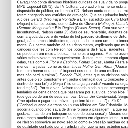
Cavaquinho conta diversas histórias curiosas de sua vida no prog
MPB Especial (1973), da TV Cultura, cujo áudio finalmente está à
disposição do público, no formato CD. Nelson conta como suas m
foram chegando aos estúdios de gravação. Que seu primeiro intérpr
Alcides Gerardi (
Não Faça Vontade a Ela
), sucedido por Cyro Mont
(
Rugas
) e tantos outros, como Dalva de Oliveira (
Palhaço
), Clara 
(
Sempre Mangueira
) e Elis Regina (
Folhas Secas
). Com sua voz r
inconfundível, Nelson canta 25 jóias de seu repertório, algumas de
com a ajuda da voz e do violão do fiel parceiro Guilherme de Brito
geral, são sambas tristíssimos, angustiados e com um certo temo
morte. Guilherme também dá seu depoimento, explicando que mui
canções que fez com Nelson nos botequins da Praça Tiradentes, n
se perderam em meio a bebida, mulheres e cigarros. Mesmo assi
várias sobreviveram ao esquecimento. Juntos, eles lembram algu
delas, tais como
A Flor e o Espinho
,
Folhas Secas
,
Minha Festa
e
menos manjadas, como as dramáticas
Mulher Sem Alma
("Quase 
fome pra honrar seu nome/ tropecei nos erros de uma mulher sem
mas não perdi a calma"),
Pecado
("Vai, antes que os vizinhos saib
antes que o sol transforme em pedra o lamaçal que tu trouxeste/ p
dentro do meu lar") e
Garça
("És uma garça vadia/ voando na orgi
ter direção"). Por sua vez, Nelson recorda ainda alguns personage
lendários da cena carioca que passaram por sua vida, como Noel
(que gostou de um de seus sambas,
Devia Ser Condenada
), Sérgi
("me ajudou a pagar uns móveis que tem lá em casa") e Zé Kéti
("Conheci quando ele trabalhou numa fábrica em São Cristóvão. M
socorria quando precisava de dinheiro para a passagem, já que eu
gostava mais de um botequim do que de outra coisa"). Mesmo c
certo ranço machista comum à sua época em algumas letras, a m
de Nelson sobrevive ao novo século como expressão máxima do
de qualidade cunhado por um artista nato, que jamais estudou par