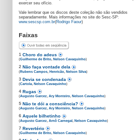
exercer seu ofício.
Vale lembrar que os discos deste coleção não são vendidos
separadamente. Mais informações no site do Sesc-SP:
www.sescsp.com.br
(
Rodrigo Faour
)
Faixas
1
Choro do adeus
(
Guilherme de Brito
,
Nelson Cavaquinho
)
2
Não faça vontade dela
(
Rubens Campos
,
Henricão
,
Nelson Silva
)
3
Devia se condenada
(
Cartola
,
Nelson Cavaquinho
)
4
Rugas
(
Augusto Garcez
,
Ary Monteiro
,
Nelson Cavaquinho
)
5
Não te dói a consciência?
(
Augusto Garcez
,
Ary Monteiro
,
Nelson Cavaquinho
)
6
Aquele bilhetinho
(
Augusto Garcez
,
Arnô Carnegal
,
Nelson Cavaquinho
)
7
Revertério
(
Guilherme de Brito
,
Nelson Cavaquinho
)