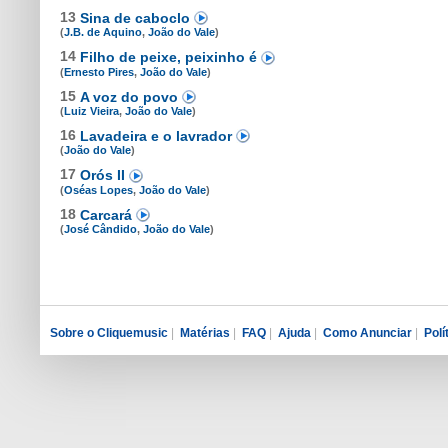
13
Sina de caboclo
(
J.B. de Aquino
,
João do Vale
)
14
Filho de peixe, peixinho é
(
Ernesto Pires
,
João do Vale
)
15
A voz do povo
(
Luiz Vieira
,
João do Vale
)
16
Lavadeira e o lavrador
(
João do Vale
)
17
Orós II
(
Oséas Lopes
,
João do Vale
)
18
Carcará
(
José Cândido
,
João do Vale
)
Sobre o Cliquemusic
|
Matérias
|
FAQ
|
Ajuda
|
Como Anunciar
|
Polí