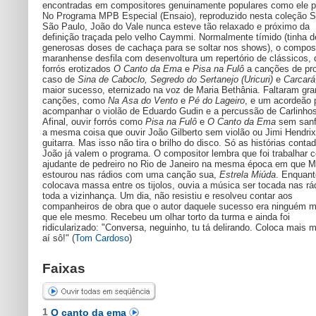
encontradas em compositores genuinamente populares como ele pr
No Programa MPB Especial (Ensaio), reproduzido nesta coleção 
São Paulo, João do Vale nunca esteve tão relaxado e próximo da
definição traçada pelo velho Caymmi. Normalmente tímido (tinha d
generosas doses de cachaça para se soltar nos shows), o composi
maranhense desfila com desenvoltura um repertório de clássicos, 
forrós erotizados
O Canto da Ema
e
Pisa na Fulô
a canções de pro
caso de
Sina de Caboclo, Segredo do Sertanejo (Uricuri)
e
Carcará
maior sucesso, eternizado na voz de Maria Bethânia. Faltaram gr
canções, como
Na Asa do Vento
e
Pé do Lageiro
, e um acordeão 
acompanhar o violão de Eduardo Gudin e a percussão de Carlinhos
Afinal, ouvir forrós como
Pisa na Fulô
e
O Canto da Ema
sem sanf
a mesma coisa que ouvir João Gilberto sem violão ou Jimi Hendri
guitarra. Mas isso não tira o brilho do disco. Só as histórias conta
João já valem o programa. O compositor lembra que foi trabalhar 
ajudante de pedreiro no Rio de Janeiro na mesma época em que M
estourou nas rádios com uma canção sua,
Estrela Miúda
. Enquant
colocava massa entre os tijolos, ouvia a música ser tocada nas rá
toda a vizinhança. Um dia, não resistiu e resolveu contar aos
companheiros de obra que o autor daquele sucesso era ninguém 
que ele mesmo. Recebeu um olhar torto da turma e ainda foi
ridicularizado: "Conversa, neguinho, tu tá delirando. Coloca mais 
aí sô!" (
Tom Cardoso
)
Faixas
1
O canto da ema