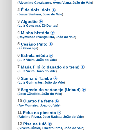
(
Alventino Cavalcante
,
Ayres Viana
,
João do Vale
)
2
É de dois, dois
(
Jesus Santana
,
João do Vale
)
3
Algodão
(
Luiz Gonzaga
,
Zé Dantas
)
4
Minha história
(
Raymundo Evangelista
,
João do Vale
)
5
Cesário Pinto
(
Zé Gonzaga
)
6
Estrela miúda
(
Luiz Vieira
,
João do Vale
)
7
Maria Filó (o danado do trem)
(
Luiz Vieira
,
João do Vale
)
8
Sanharó-Tambo
(
Luiz Guimarães
,
João do Vale
)
9
Segredo do sertanejo (Uricuri)
(
José Cândido
,
João do Vale
)
10
Quatro fia feme
(
Ary Monteiro
,
João do Vale
)
11
Peba na pimenta
(
Adelino Rivera
,
José Batista
,
João do Vale
)
12
Pisa na fulô
(
Silveira Júnior
,
Ernesto Pires
,
João do Vale
)