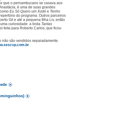
 de que o pernambucano se casava aos
 Anastácia, é uma de suas grandes
s como
Eu Só Quero um Xodó
e
Tenho
epertório do programa. Outros parceiros
erto Gil e até a pequena filha Liv, então
 uma curiosidade: a linda
Tantas
i feita para Roberto Carlos, que ficou
ão não são vendidos separadamente.
w.sescsp.com.br
sede
Dominguinhos)