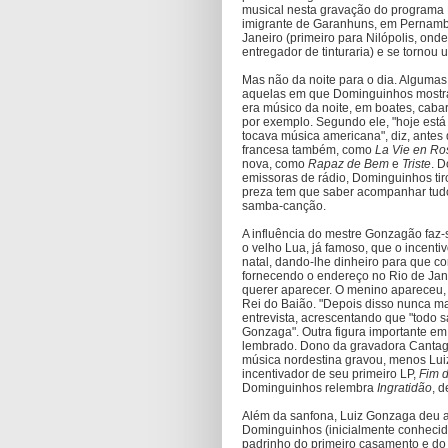
musical nesta gravação do programa E
imigrante de Garanhuns, em Pernambuc
Janeiro (primeiro para Nilópolis, on
entregador de tinturaria) e se tornou 
Mas não da noite para o dia. Algumas
aquelas em que Dominguinhos mostra
era músico da noite, em boates, cabar
por exemplo. Segundo ele, "hoje est
tocava música americana", diz, antes
francesa também, como
La Vie en Ro
nova, como
Rapaz de Bem
e
Triste
. 
emissoras de rádio, Dominguinhos tir
preza tem que saber acompanhar tudo":
samba-canção.
A influência do mestre Gonzagão faz-s
o velho Lua, já famoso, que o incent
natal, dando-lhe dinheiro para que 
fornecendo o endereço no Rio de Jan
querer aparecer. O menino apareceu,
Rei do Baião. "Depois disso nunca m
entrevista, acrescentando que "todo 
Gonzaga". Outra figura importante em
lembrado. Dono da gravadora Cantag
música nordestina gravou, menos Luiz 
incentivador de seu primeiro LP,
Fim 
Dominguinhos relembra
Ingratidão
, 
Além da sanfona, Luiz Gonzaga deu 
Dominguinhos (inicialmente conheci
padrinho do primeiro casamento e do 