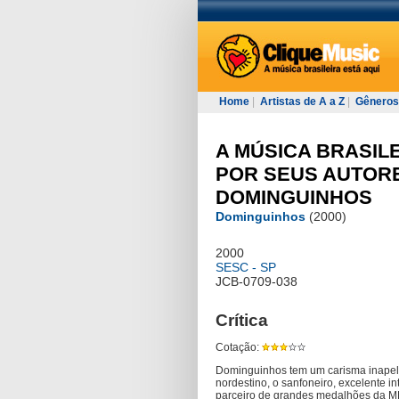
Home
|
Artistas de A a Z
|
Gêneros
A MÚSICA BRASIL
POR SEUS AUTORE
DOMINGUINHOS
Dominguinhos
(2000)
2000
SESC - SP
JCB-0709-038
Crítica
Cotação:
Dominguinhos tem um carisma inapel
nordestino, o sanfoneiro, excelente i
parceiro de grandes medalhões da MP