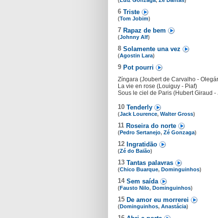
(
Luiz Gonzaga
,
Zé Dantas
)
6
Triste
(
Tom Jobim
)
7
Rapaz de bem
(
Johnny Alf
)
8
Solamente una vez
(
Agostin Lara
)
9
Pot pourri
Zíngara (Joubert de Carvalho - Olegá
La vie en rose (Louiguy - Piaf)
Sous le ciel de Paris (Hubert Giraud -
10
Tenderly
(
Jack Lourence
,
Walter Gross
)
11
Roseira do norte
(
Pedro Sertanejo
,
Zé Gonzaga
)
12
Ingratidão
(
Zé do Baião
)
13
Tantas palavras
(
Chico Buarque
,
Dominguinhos
)
14
Sem saída
(
Fausto Nilo
,
Dominguinhos
)
15
De amor eu morrerei
(
Dominguinhos
,
Anastácia
)
16