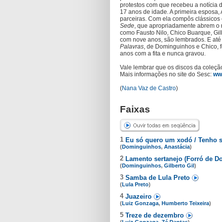
protestos com que recebeu a notícia
17 anos de idade. A primeira esposa,
parceiras. Com ela compôs clássico
Sede
, que apropriadamente abrem o r
como Fausto Nilo, Chico Buarque, Gilb
com nove anos, são lembrados. E até
Palavras
, de Dominguinhos e Chico, fo
anos com a fita e nunca gravou.
Vale lembrar que os discos da coleç
Mais informações no site do Sesc:
ww
(
Nana Vaz de Castro
)
Faixas
1
Eu só quero um xodó / Tenho 
(
Dominguinhos
,
Anastácia
)
2
Lamento sertanejo (Forró de 
(
Dominguinhos
,
Gilberto Gil
)
3
Samba de Lula Preto
(
Lula Preto
)
4
Juazeiro
(
Luiz Gonzaga
,
Humberto Teixeira
)
5
Treze de dezembro