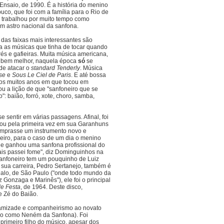
nsaio, de 1990. É a história do menino
o, que foi com a família para o Rio de
de trabalhou por muito tempo como
um astro nacional da sanfona.
 das faixas mais interessantes são
 as músicas que tinha de tocar quando
és e gafieiras. Muita música americana,
á bem melhor, naquela época
só
se
 de atacar o
standard
Tenderly
. Música
se
e
Sous Le Ciel de Paris
. E até bossa
Dos muitos anos em que tocou em
ou a lição de que "sanfoneiro que se
 baião, forró, xote, choro, samba,
e sentir em várias passagens. Afinal, foi
ivou pela primeira vez em sua Garanhuns
comprasse um instrumento novo e
eiro, para o caso de um dia o menino
 e ganhou uma sanfona profissional do
ais passei fome", diz Dominguinhos na
sanfoneiro tem um pouquinho de Luiz
 sua carreira, Pedro Sertanejo, também é
alo, de São Paulo ("onde todo mundo da
Gonzaga e Marinês"), ele foi o principal
de Festa
, de 1964. Deste disco,
de Zé do Baião.
amizade e companheirismo ao novato
do como Neném da Sanfona). Foi
primeiro filho do músico, apesar dos