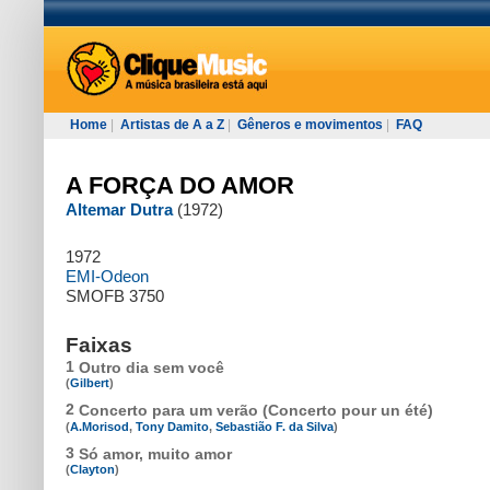
Home
|
Artistas de A a Z
|
Gêneros e movimentos
|
FAQ
A FORÇA DO AMOR
Altemar Dutra
(1972)
1972
EMI-Odeon
SMOFB 3750
Faixas
1
Outro dia sem você
(
Gilbert
)
2
Concerto para um verão (Concerto pour un été)
(
A.Morisod
,
Tony Damito
,
Sebastião F. da Silva
)
3
Só amor, muito amor
(
Clayton
)