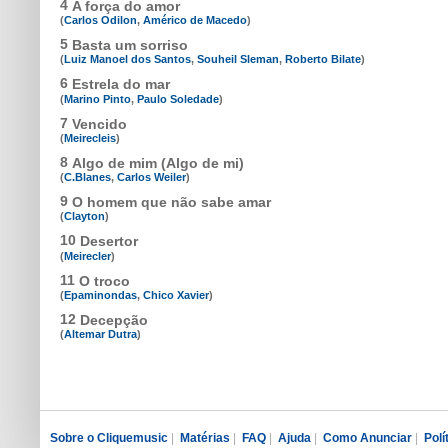
4
A força do amor
(
Carlos Odilon
,
Américo de Macedo
)
5
Basta um sorriso
(
Luiz Manoel dos Santos
,
Souheil Sleman
,
Roberto Bilate
)
6
Estrela do mar
(
Marino Pinto
,
Paulo Soledade
)
7
Vencido
(
Meirecleis
)
8
Algo de mim (Algo de mi)
(
C.Blanes
,
Carlos Weiler
)
9
O homem que não sabe amar
(
Clayton
)
10
Desertor
(
Meirecler
)
11
O troco
(
Epaminondas
,
Chico Xavier
)
12
Decepção
(
Altemar Dutra
)
Sobre o Cliquemusic
|
Matérias
|
FAQ
|
Ajuda
|
Como Anunciar
|
Polí