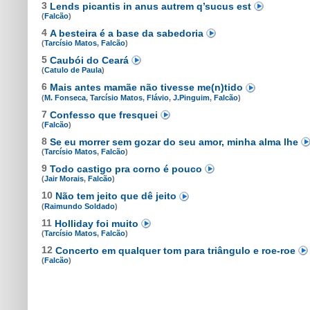
3
Lends picantis in anus autrem q’sucus est
(
Falcão
)
4
A besteira é a base da sabedoria
(
Tarcísio Matos
,
Falcão
)
5
Caubói do Ceará
(
Catulo de Paula
)
6
Mais antes mamãe não tivesse me(n)tido
(
M. Fonseca
,
Tarcísio Matos
,
Flávio
,
J.Pinguim
,
Falcão
)
7
Confesso que fresquei
(
Falcão
)
8
Se eu morrer sem gozar do seu amor, minha alma lhe
(
Tarcísio Matos
,
Falcão
)
9
Todo castigo pra corno é pouco
(
Jair Morais
,
Falcão
)
10
Não tem jeito que dê jeito
(
Raimundo Soldado
)
11
Holliday foi muito
(
Tarcísio Matos
,
Falcão
)
12
Concerto em qualquer tom para triângulo e roe-roe
(
Falcão
)