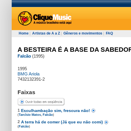
Home
|
Artistas de A a Z
|
Gêneros e movimentos
|
FAQ
A BESTEIRA É A BASE DA SABEDO
Falcão
(1995)
1995
BMG Ariola
7432132391-2
Faixas
1
Esculhambação sim, frescura não!
(
Tarcísio Matos
,
Falcão
)
2
A terra há de comer (Já que eu não comi)
(
Falcão
)