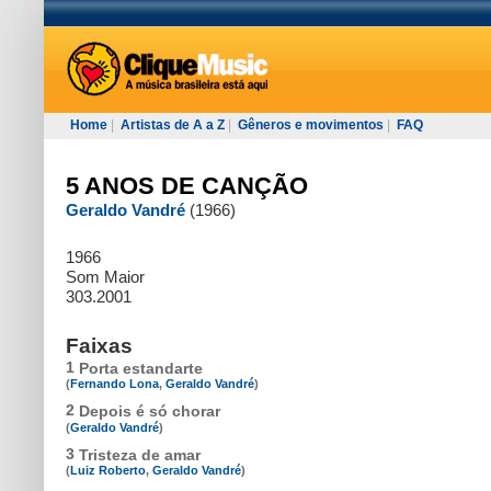
Home
|
Artistas de A a Z
|
Gêneros e movimentos
|
FAQ
5 ANOS DE CANÇÃO
Geraldo Vandré
(1966)
1966
Som Maior
303.2001
Faixas
1
Porta estandarte
(
Fernando Lona
,
Geraldo Vandré
)
2
Depois é só chorar
(
Geraldo Vandré
)
3
Tristeza de amar
(
Luiz Roberto
,
Geraldo Vandré
)