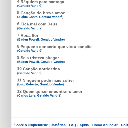
4
Réquiem para matraga
(
Geraldo Vandré
)
5
Canção do breve amor
(
Alaíde Costa
,
Geraldo Vandré
)
6
Fica mal com Deus
(
Geraldo Vandré
)
7
Rosa flor
(
Baden Powell
,
Geraldo Vandré
)
8
Pequeno concerto que virou canção
(
Geraldo Vandré
)
9
Se a tristeza chegar
(
Baden Powell
,
Geraldo Vandré
)
10
Canção nordestina
(
Geraldo Vandré
)
11
Ninguém pode mais sofrer
(
Luiz Roberto
,
Geraldo Vandré
)
12
Quem quiser encontrar o amor
(
Carlos Lyra
,
Geraldo Vandré
)
Sobre o Cliquemusic
|
Matérias
|
FAQ
|
Ajuda
|
Como Anunciar
|
Polí