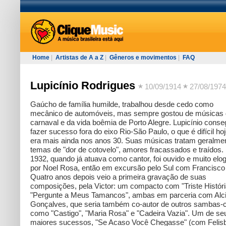
Home
|
Artistas de A a Z
|
Gêneros e movimentos
|
FAQ
Lupicínio Rodrigues
10/09/1914
27/08/1974
Gaúcho de família humilde, trabalhou desde cedo como
mecânico de automóveis, mas sempre gostou de músicas
carnaval e da vida boêmia de Porto Alegre. Lupicínio conse
fazer sucesso fora do eixo Rio-São Paulo, o que é difícil hoj
era mais ainda nos anos 30. Suas músicas tratam geralme
temas de "dor de cotovelo", amores fracassados e traídos
1932, quando já atuava como cantor, foi ouvido e muito elo
por Noel Rosa, então em excursão pelo Sul com Francisco
Quatro anos depois veio a primeira gravação de suas
composições, pela Victor: um compacto com "Triste Históri
"Pergunte a Meus Tamancos", ambas em parceria com Alc
Gonçalves, que seria também co-autor de outros sambas-
como "Castigo", "Maria Rosa" e "Cadeira Vazia". Um de se
maiores sucessos, "Se Acaso Você Chegasse" (com Felisb