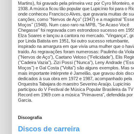
Martins), foi gravado pela primeira vez por Cyro Monteiro, 
1938. A música ficou tão popular que Lupicínio foi para o Ri
onde conheceu Francisco Alves, que gravaria muitas de s
canções, como "Nervos de Aço" (1947) e a magistral "Ess
Moços" (1948). Num caso raro na MPB, "Se Acaso Você
Chegasse" foi regravada com estrondoso sucesso em 195
Elza Soares e lançou a cantora no mercado. "Vingança", g
por Linda Batista em 1951, foi outro sucesso retumbante,
inspirado na amargura em que vivia uma mulher que o havi
traído. As regravações foram numerosas: Paulinho da Viola
("Nervos de Aço"), Caetano Veloso ("Felicidade"), Elis Regi
("Cadeira Vazia"), Zizi Possi ("Nunca"), Leny Andrade ("Es
Moços") e Gal Costa ("Volta") são alguns exemplos. Mas s
mais importante intérprete é Jamelão, que gravou dois disc
dedicados à sua obra em 1972 e 1987, acompanhado pela
Orquestra Tabajara do maestro Severino Araújo. Lupicínio
participou do V Festival de Música Popular Brasileira da TV
Record em 1969 com a música "Primavera", defendida por 
Garcia.
Discografia
Discos de carreira