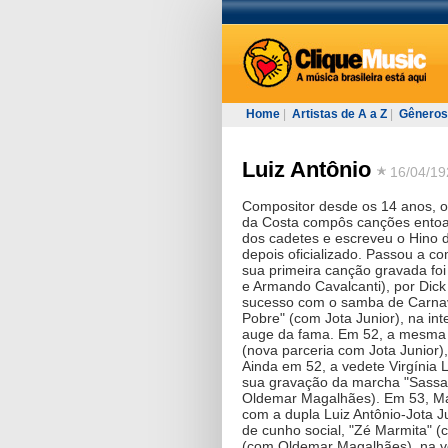
Home
|
Artistas de A a Z
|
Gêneros
Luiz Antônio
16/04/19
Compositor desde os 14 anos, o 
da Costa compôs canções entoa
dos cadetes e escreveu o Hino d
depois oficializado. Passou a c
sua primeira canção gravada fo
e Armando Cavalcanti), por Dic
sucesso com o samba de Carnav
Pobre" (com Jota Junior), na in
auge da fama. Em 52, a mesma 
(nova parceria com Jota Junior),
Ainda em 52, a vedete Virgíni
sua gravação da marcha "Sassar
Oldemar Magalhães). Em 53, Ma
com a dupla Luiz Antônio-Jota J
de cunho social, "Zé Marmita" 
(com Oldemar Magalhães), na v