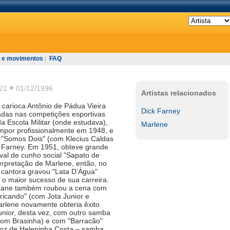
 e movimentos
|
FAQ
21
01/12/1996
Artistas relacionados
carioca Antônio de Pádua Vieira
Dick Farney
das nas competições esportivas
a Escola Militar (onde estudava),
Marlene
ompor profissionalmente em 1948, e
i "Somos Dois" (com Klecius Caldas
k Farney. Em 1951, obteve grande
al de cunho social "Sapato de
terpretação de Marlene, então, no
cantora gravou "Lata D’Água"
 o maior sucesso de sua carreira.
a Lane também roubou a cena com
icando" (com Jota Junior e
rlene novamente obteria êxito
unior, desta vez, com outro samba
(com Brasinha) e com "Barracão"
oz de Heleninha Costa – samba