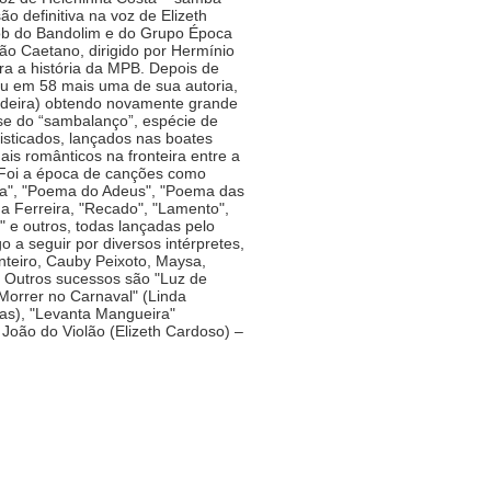
 definitiva na voz de Elizeth
b do Bandolim e do Grupo Época
ão Caetano, dirigido por Hermínio
ra a história da MPB. Depois de
ou em 58 mais uma de sua autoria,
ndeira) obtendo novamente grande
fase do “sambalanço”, espécie de
sticados, lançados nas boates
ais românticos na fronteira entre a
Foi a época de canções como
ta", "Poema do Adeus", "Poema das
a Ferreira, "Recado", "Lamento",
 e outros, todas lançadas pelo
o a seguir por diversos intérpretes,
teiro, Cauby Peixoto, Maysa,
. Outros sucessos são "Luz de
Morrer no Carnaval" (Linda
tas), "Levanta Mangueira"
João do Violão (Elizeth Cardoso) –