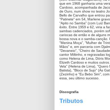
que em 1968 ganharia uma versão
Cardoso, acompanhada de Jaco
de Ouro, num show no teatro Jo
Bello de Carvalho que entrou pa
"Patinete" em 54, Marlene grav
"Apito no Samba" (com Luiz Ba
êxito. Entre 1959 e 62, viria a 
sambas cadenciados, porém sofi
cariocas de então e de alguns m
bossa nova e o samba-canção. 
"Menina Moça", "Mulher de Trin
Mãos" e, em parceria com Djalm
"Devaneio", "Cheiro de Saudade"
cantor Miltinho, e regravadas log
como Helena de Lima, Dóris Mon
Elizeth Cardoso e muitos outros
Vela" (Helena de Lima), "Quero 
Batista), "Bloco de Sujo" (As Ga
(Zezinho) e "Eu Bebo Sim", com 
essa, seu último sucesso.
Discografia
Tributos