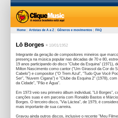
Home
|
Artistas de A a Z
|
Gêneros e movimentos
|
FAQ
Lô Borges
10/01/1952
Integrante da geração de compositores mineiros que marc
presença na música popular nas décadas de 70 e 80, estr
19 anos participando do disco "Clube da Esquina" (1971), d
Milton Nascimento como cantor ("Um Girassol da Cor do 
Cabelo") e compositor ("O Trem Azul", "Tudo Que Você Pod
Ser", "Nuvem Cigana") e "Clube da Esquina 2" (1978), com
da Cidade", "Pão e Água".
Em 1973 veio seu primeiro álbum individual, "Lô Borges", 
canções suas e em parceria com Ronaldo Bastos e Márcio
Borges. O terceiro disco, "Via Láctea", de 1979, é consider
mais importante de sua carreira.
Gravou ainda outros discos, inclusive o recente "Meu Filme