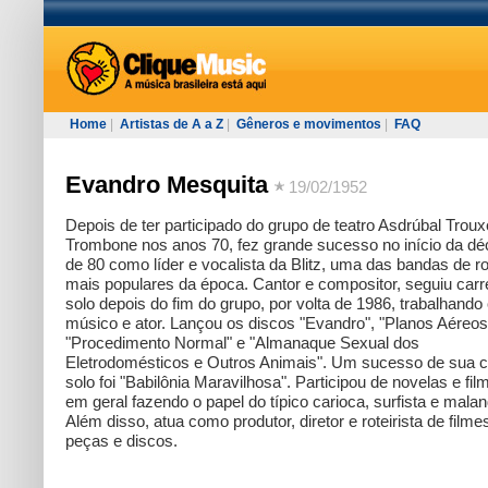
Home
|
Artistas de A a Z
|
Gêneros e movimentos
|
FAQ
Evandro Mesquita
19/02/1952
Depois de ter participado do grupo de teatro Asdrúbal Troux
Trombone nos anos 70, fez grande sucesso no início da d
de 80 como líder e vocalista da Blitz, uma das bandas de r
mais populares da época. Cantor e compositor, seguiu carr
solo depois do fim do grupo, por volta de 1986, trabalhand
músico e ator. Lançou os discos "Evandro", "Planos Aéreos
"Procedimento Normal" e "Almanaque Sexual dos
Eletrodomésticos e Outros Animais". Um sucesso de sua c
solo foi "Babilônia Maravilhosa". Participou de novelas e fil
em geral fazendo o papel do típico carioca, surfista e malan
Além disso, atua como produtor, diretor e roteirista de filme
peças e discos.