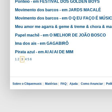
Ponteio - em FESTIVAL DOS GOLDEN BOYS
Movimento dos barcos - em JARDS MACALÉ
Movimento dos barcos - em O Q EU FAÇO É MÚSI
Meu amor me agarra & geme & treme & chora & 
Papel machê - em O MELHOR DE JOÃO BOSCO
Ima dos ais - em GAGABIRÔ
Pirata azul - em AI AI AI DE MIM
1
2
3
4
5
6
Sobre o Cliquemusic
|
Matérias
|
FAQ
|
Ajuda
|
Como Anunciar
|
Polí