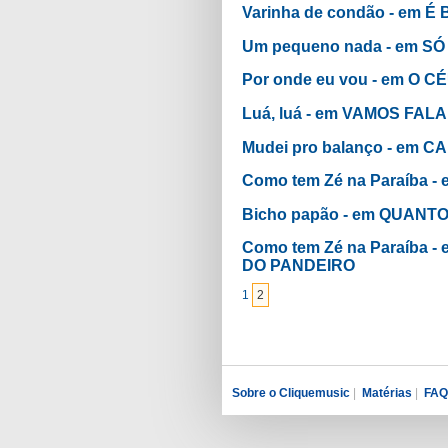
Varinha de condão - em
Um pequeno nada - em SÓ
Por onde eu vou - em O 
Luá, luá - em VAMOS FAL
Mudei pro balanço - em
Como tem Zé na Paraíba
Bicho papão - em QUAN
Como tem Zé na Paraíba
DO PANDEIRO
1
2
Sobre o Cliquemusic
|
Matérias
|
FAQ