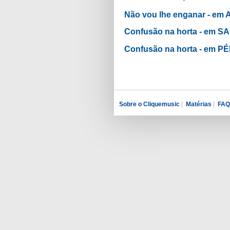
Não vou lhe enganar - 
Confusão na horta - em 
Confusão na horta - em
Sobre o Cliquemusic
|
Matérias
|
FAQ