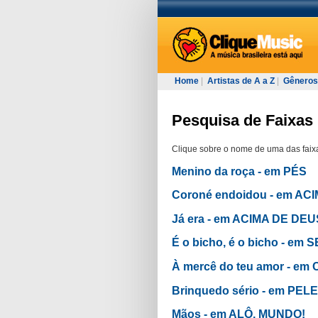
Home
|
Artistas de A a Z
|
Gêneros
Pesquisa de Faixas
Clique sobre o nome de uma das faixa
Menino da roça - em PÉS
Coroné endoidou - em AC
Já era - em ACIMA DE DE
É o bicho, é o bicho - em
À mercê do teu amor - 
Brinquedo sério - em PE
Mãos - em ALÔ, MUNDO!