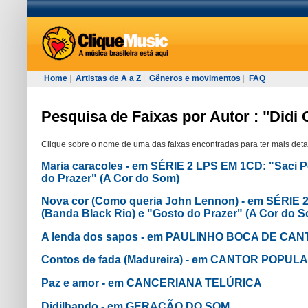
Home
|
Artistas de A a Z
|
Gêneros e movimentos
|
FAQ
Pesquisa de Faixas por Autor : "Didi
Clique sobre o nome de uma das faixas encontradas para ter mais deta
Maria caracoles - em SÉRIE 2 LPS EM 1CD: "Saci P
do Prazer" (A Cor do Som)
Nova cor (Como queria John Lennon) - em SÉRIE 2
(Banda Black Rio) e "Gosto do Prazer" (A Cor do 
A lenda dos sapos - em PAULINHO BOCA DE CA
Contos de fada (Madureira) - em CANTOR POPUL
Paz e amor - em CANCERIANA TELÚRICA
Didilhando - em GERAÇÃO DO SOM