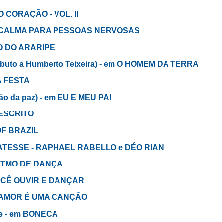
DO CORAÇÃO - VOL. II
ICA CALMA PARA PESSOAS NERVOSAS
ÃO DO ARARIPE
ributo a Humberto Teixeira) - em O HOMEM DA TERRA
 A FESTA
ão da paz) - em EU E MEU PAI
A ESCRITO
 OF BRAZIL
ICATESSE - RAPHAEL RABELLO e DÉO RIAN
 RITMO DE DANÇA
 VOCÊ OUVIR E DANÇAR
U AMOR É UMA CANÇÃO
nte - em BONECA