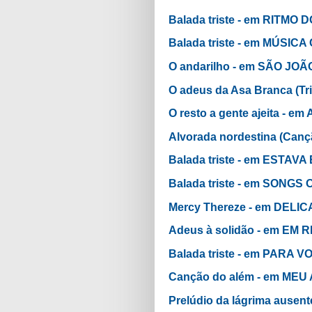
Balada triste - em RITMO 
Balada triste - em MÚS
O andarilho - em SÃO JO
O adeus da Asa Branca (T
O resto a gente ajeita - em
Alvorada nordestina (Canç
Balada triste - em ESTAV
Balada triste - em SONGS
Mercy Thereze - em DEL
Adeus à solidão - em EM
Balada triste - em PARA
Canção do além - em ME
Prelúdio da lágrima ause