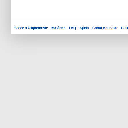
Sobre o Cliquemusic
|
Matérias
|
FAQ
|
Ajuda
|
Como Anunciar
|
Polí