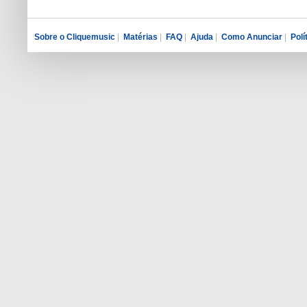
Sobre o Cliquemusic
|
Matérias
|
FAQ
|
Ajuda
|
Como Anunciar
|
Polí