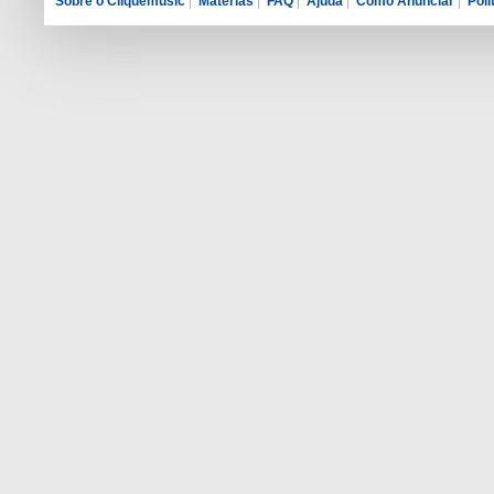
Sobre o Cliquemusic
|
Matérias
|
FAQ
|
Ajuda
|
Como Anunciar
|
Polí