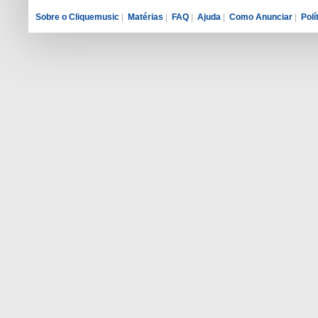
Sobre o Cliquemusic
|
Matérias
|
FAQ
|
Ajuda
|
Como Anunciar
|
Polí