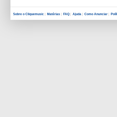
Sobre o Cliquemusic
|
Matérias
|
FAQ
|
Ajuda
|
Como Anunciar
|
Polí