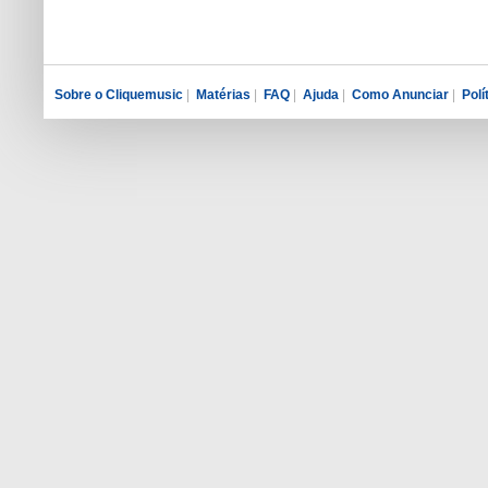
Sobre o Cliquemusic
|
Matérias
|
FAQ
|
Ajuda
|
Como Anunciar
|
Polí