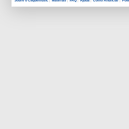
Sobre o Cliquemusic
|
Matérias
|
FAQ
|
Ajuda
|
Como Anunciar
|
Polí