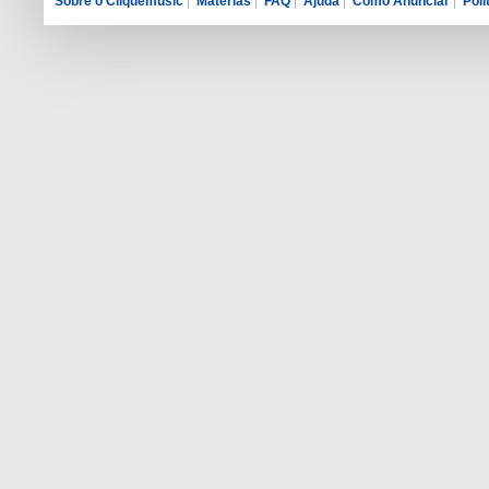
Sobre o Cliquemusic
|
Matérias
|
FAQ
|
Ajuda
|
Como Anunciar
|
Polí