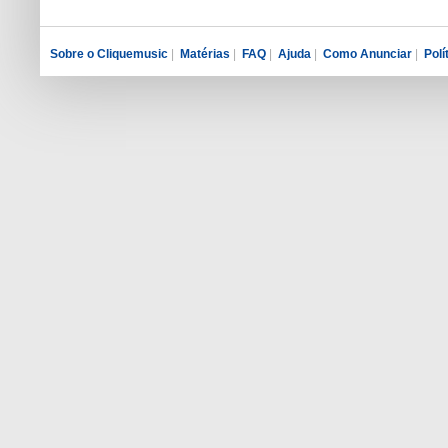
Sobre o Cliquemusic
|
Matérias
|
FAQ
|
Ajuda
|
Como Anunciar
|
Polí