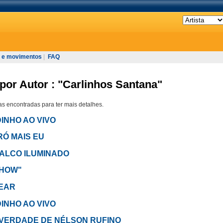
 e movimentos
|
FAQ
por Autor : "Carlinhos Santana"
s encontradas para ter mais detalhes.
DINHO AO VIVO
RÓ MAIS EU
m PALCO ILUMINADO
SHOW"
REAR
DINHO AO VIVO
m A VERDADE DE NÉLSON RUFINO