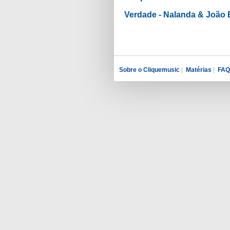
Verdade - Nalanda & João 
Sobre o Cliquemusic
|
Matérias
|
FAQ