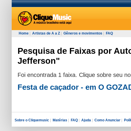
Home
|
Artistas de A a Z
|
Gêneros e movimentos
|
FAQ
Pesquisa de Faixas por Auto
Jefferson"
Foi encontrada 1 faixa. Clique sobre seu n
Festa de caçador - em O GOZ
Sobre o Cliquemusic
|
Matérias
|
FAQ
|
Ajuda
|
Como Anunciar
|
Polí