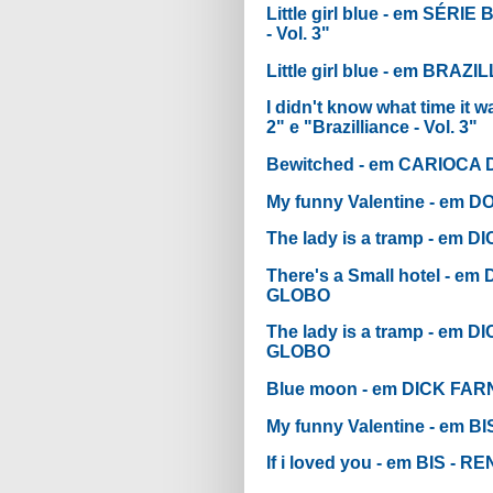
Little girl blue - em SÉRIE 
- Vol. 3"
Little girl blue - em BR
I didn't know what time it 
2" e "Brazilliance - Vol. 3"
Bewitched - em CARIOCA
My funny Valentine - e
The lady is a tramp - em
There's a Small hotel -
GLOBO
The lady is a tramp - e
GLOBO
Blue moon - em DICK FA
My funny Valentine - em 
If i loved you - em BIS -