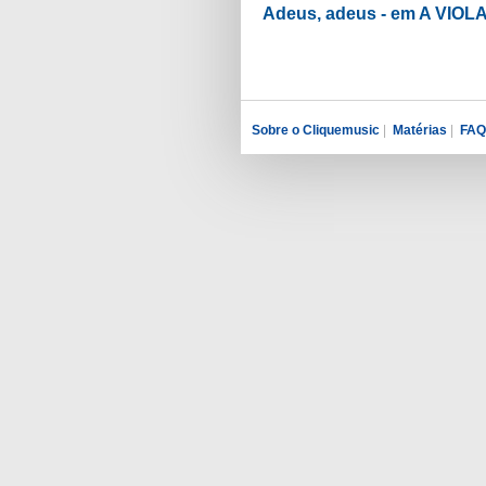
Adeus, adeus - em A VIO
Sobre o Cliquemusic
|
Matérias
|
FAQ