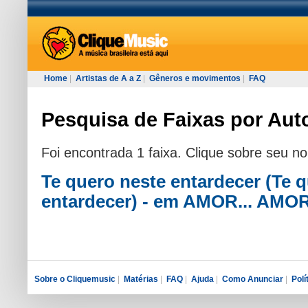
Home
|
Artistas de A a Z
|
Gêneros e movimentos
|
FAQ
Pesquisa de Faixas por Aut
Foi encontrada 1 faixa. Clique sobre seu n
Te quero neste entardecer (Te q
entardecer) - em AMOR... AMOR
Sobre o Cliquemusic
|
Matérias
|
FAQ
|
Ajuda
|
Como Anunciar
|
Polí