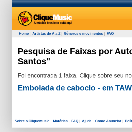
Home
|
Artistas de A a Z
|
Gêneros e movimentos
|
FAQ
Pesquisa de Faixas por Auto
Santos"
Foi encontrada 1 faixa. Clique sobre seu n
Embolada de caboclo - em T
Sobre o Cliquemusic
|
Matérias
|
FAQ
|
Ajuda
|
Como Anunciar
|
Polí