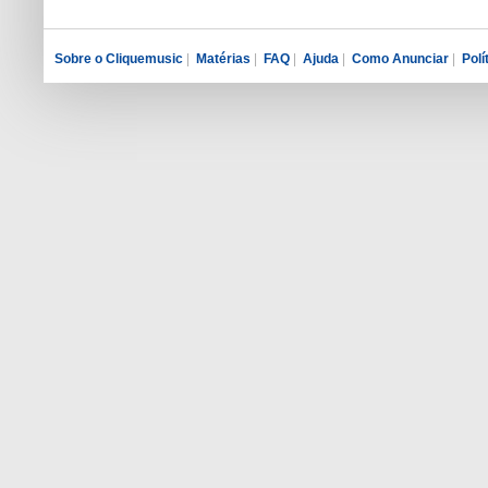
Sobre o Cliquemusic
|
Matérias
|
FAQ
|
Ajuda
|
Como Anunciar
|
Polí