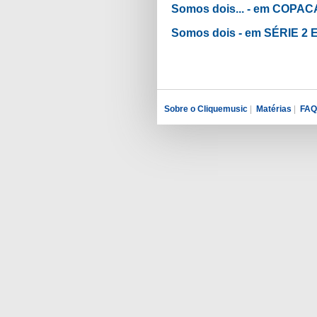
Somos dois... - em COP
Somos dois - em SÉRIE 2 E
Sobre o Cliquemusic
|
Matérias
|
FAQ