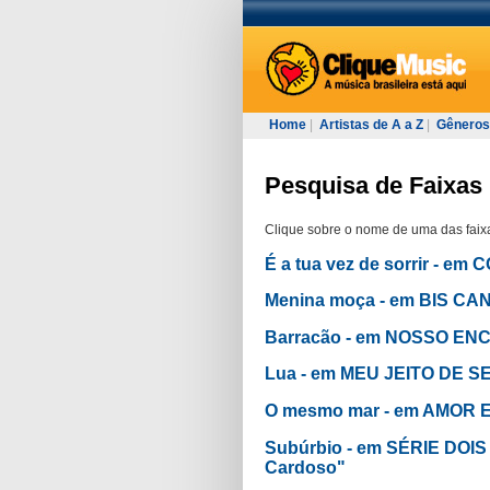
Home
|
Artistas de A a Z
|
Gêneros
Pesquisa de Faixas 
Clique sobre o nome de uma das faixa
É a tua vez de sorrir - e
Menina moça - em BIS CA
Barracão - em NOSSO E
Lua - em MEU JEITO DE S
O mesmo mar - em AMOR
Subúrbio - em SÉRIE DOIS
Cardoso"