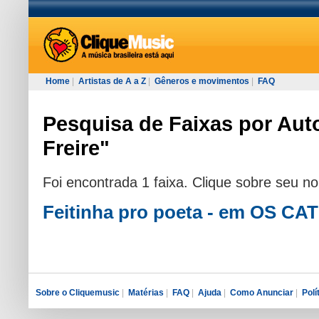
Home
|
Artistas de A a Z
|
Gêneros e movimentos
|
FAQ
Pesquisa de Faixas por Auto
Freire"
Foi encontrada 1 faixa. Clique sobre seu n
Feitinha pro poeta - em OS C
Sobre o Cliquemusic
|
Matérias
|
FAQ
|
Ajuda
|
Como Anunciar
|
Polí