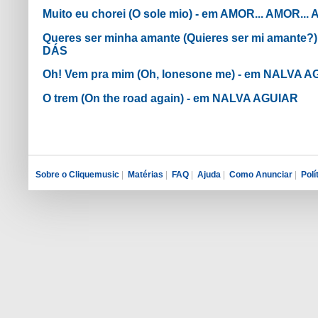
Muito eu chorei (O sole mio) - em AMOR... AMOR... 
Queres ser minha amante (Quieres ser mi amant
DÁS
Oh! Vem pra mim (Oh, lonesone me) - em NALVA 
O trem (On the road again) - em NALVA AGUIAR
Sobre o Cliquemusic
|
Matérias
|
FAQ
|
Ajuda
|
Como Anunciar
|
Polí