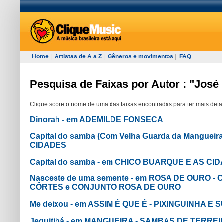
Home
|
Artistas de A a Z
|
Gêneros e movimentos
|
FAQ
Pesquisa de Faixas por Autor : "Jos
Clique sobre o nome de uma das faixas encontradas para ter mais deta
Dinorah - em ADEMILDE FONSECA
Capital do samba (Com Velha Guarda da Manguei
CIDADES
Capital do samba - em CHICO BUARQUE E AS CI
Nasceste de uma semente - em ROSA DE OURO -
CÔRTES e CONJUNTO ROSA DE OURO
Me deixou - em ASSIM É QUE É - PIXINGUINHA E
Jequitibá - em MANGUEIRA - SAMBAS DE TERR