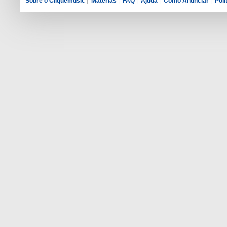
Sobre o Cliquemusic
|
Matérias
|
FAQ
|
Ajuda
|
Como Anunciar
|
Polí