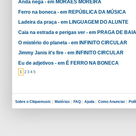
Anda nega - em MORAES MOREIRA
Ferro na boneca - em REPÚBLICA DA MÚSICA
Ladeira da praça - em LINGUAGEM DO ALUNTE
Caia na estrada e perigas ver - em PRAGA DE BA
O mistério do planeta - em INFINITO CIRCULAR
Jimmy Janis it's fire - em INFINITO CIRCULAR
Eu de adjetivos - em É FERRO NA BONECA
1
2
3
4
5
Sobre o Cliquemusic
|
Matérias
|
FAQ
|
Ajuda
|
Como Anunciar
|
Polí