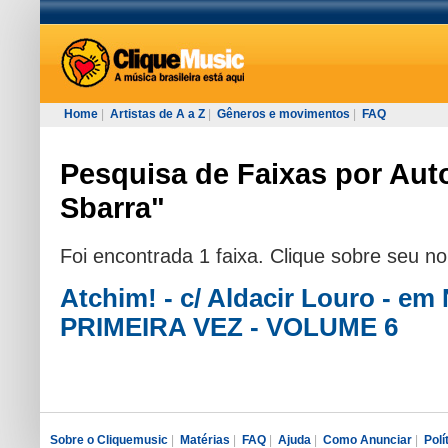
Home
|
Artistas de A a Z
|
Gêneros e movimentos
|
FAQ
Pesquisa de Faixas por Auto
Sbarra"
Foi encontrada 1 faixa. Clique sobre seu n
Atchim! - c/ Aldacir Louro - e
PRIMEIRA VEZ - VOLUME 6
Sobre o Cliquemusic
|
Matérias
|
FAQ
|
Ajuda
|
Como Anunciar
|
Polí