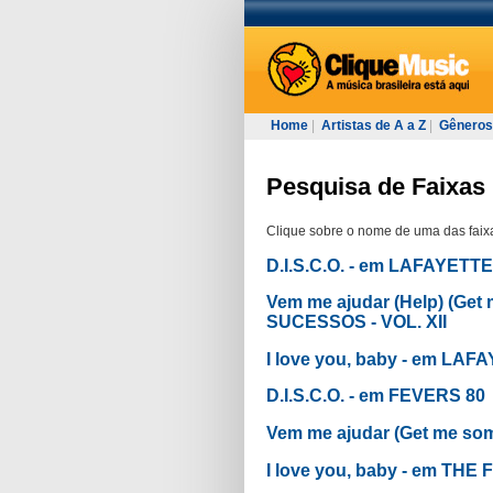
Home
|
Artistas de A a Z
|
Gêneros
Pesquisa de Faixas 
Clique sobre o nome de uma das faixa
D.I.S.C.O. - em LAFAYETTE
Vem me ajudar (Help) (G
SUCESSOS - VOL. XII
I love you, baby - em LA
D.I.S.C.O. - em FEVERS 80
Vem me ajudar (Get me s
I love you, baby - em THE