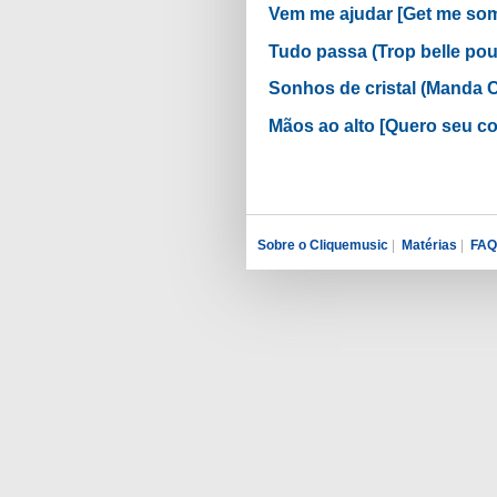
Vem me ajudar [Get me so
Tudo passa (Trop belle po
Sonhos de cristal (Manda
Mãos ao alto [Quero seu c
Sobre o Cliquemusic
|
Matérias
|
FAQ