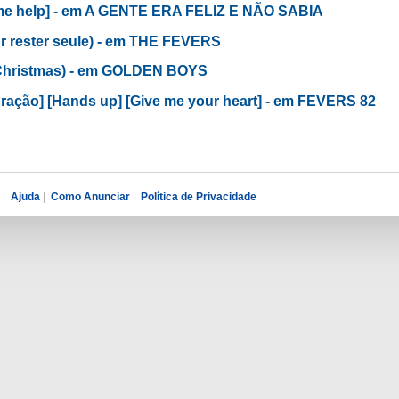
me help] - em A GENTE ERA FELIZ E NÃO SABIA
ur rester seule) - em THE FEVERS
 Christmas) - em GOLDEN BOYS
oração] [Hands up] [Give me your heart] - em FEVERS 82
|
Ajuda
|
Como Anunciar
|
Política de Privacidade