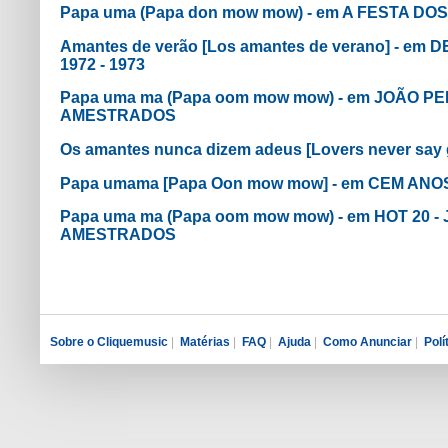
Papa uma (Papa don mow mow) - em A FESTA DO
Amantes de verão [Los amantes de verano] - e
1972 - 1973
Papa uma ma (Papa oom mow mow) - em JOÃO P
AMESTRADOS
Os amantes nunca dizem adeus [Lovers never say
Papa umama [Papa Oon mow mow] - em CEM AN
Papa uma ma (Papa oom mow mow) - em HOT 20 
AMESTRADOS
Sobre o Cliquemusic
|
Matérias
|
FAQ
|
Ajuda
|
Como Anunciar
|
Polí