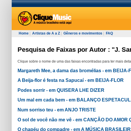
Home
|
Artistas de A a Z
|
Gêneros e movimentos
|
FAQ
Pesquisa de Faixas por Autor : "J. Sa
Clique sobre o nome de uma das faixas encontradas para ter mais deta
Margareth Mee, a dama das bromélias - em BEIJA
A Beija-flor é festa na Sapucaí - em BEIJA-FLOR
Podes sorrir - em QUISERA LHE DIZER
Um mal em cada bem - em BALANÇO ESPETACU
Num sorriso teu - em ANJO TRISTE
O sol de você não me vê - em CANÇÃO DO AMOR
O chapéu do compadre - em A MÚSICA BRASILE