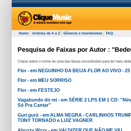
Home
|
Artistas de A a Z
|
Gêneros e movimentos
|
FAQ
Pesquisa de Faixas por Autor : "Bede
Clique sobre o nome de uma das faixas encontradas para ter mais deta
Flor - em NEGUINHO DA BEIJA-FLOR AO VIVO - 2
Flor - em MEU SORRISO
Flor - em FESTEJO
Vagabundo do rei - em SÉRIE 2 LPS EM 1 CD: "Nin
Só Pra Cantar"
Guri gurú - em ALMA NEGRA - CARLINHOS TRUM
TONY TORNADO e LUIZ VAGNER
Abuzzy Wzzy - em VAI DIZER QUE NÃO ME VIU...