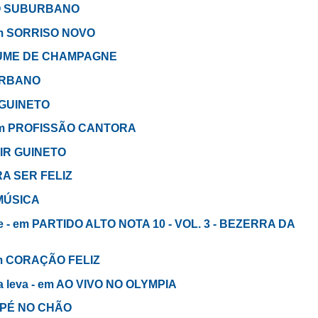
m O SUBURBANO
 em SORRISO NOVO
RFUME DE CHAMPAGNE
BURBANO
 GUINETO
 - em PROFISSÃO CANTORA
MIR GUINETO
RA SER FELIZ
 MÚSICA
de - em PARTIDO ALTO NOTA 10 - VOL. 3 - BEZERRA DA
 em CORAÇÃO FELIZ
a leva - em AO VIVO NO OLYMPIA
E PÉ NO CHÃO