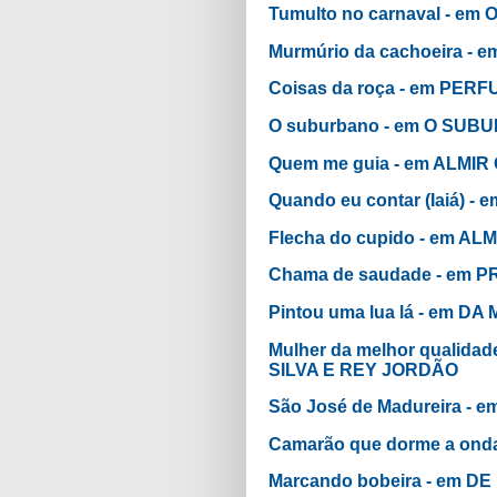
Tumulto no carnaval - e
Murmúrio da cachoeira -
Coisas da roça - em PE
O suburbano - em O SU
Quem me guia - em ALMIR
Quando eu contar (Iaiá)
Flecha do cupido - em AL
Chama de saudade - em P
Pintou uma lua lá - em DA
Mulher da melhor qualida
SILVA E REY JORDÃO
São José de Madureira -
Camarão que dorme a ond
Marcando bobeira - em D