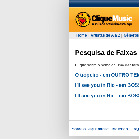
Home
|
Artistas de A a Z
|
Gêneros
Pesquisa de Faixas 
Clique sobre o nome de uma das faixa
O tropeiro - em OUTRO 
I’ll see you in Rio - em 
I'll see you in Rio - em B
Sobre o Cliquemusic
|
Matérias
|
FAQ