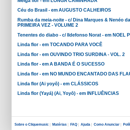
Meiga flor - em LONGA CAMINHADA
Céu do Brasil - em AUGUSTO CALHEIROS
Rumba da meia-noite - c/ Dina Marques & Nenéo 
PRIMEIRA VEZ - VOLUME 2
Tenentes do diabo - c/ Ildefonso Norat - em NOE
Linda flor - em TOCANDO PARA VOCÊ
Linda flor - em OUVINDO TRIO SURDINA - VOL. 2
Linda flor - em A BANDA É O SUCESSO
Linda flor - em NO MUNDO ENCANTADO DAS FL
Linda flor (Ai yoyô) - em CLÁSSICOS
Linda flor (Yayá) (Ai, Yoyô) - em INFLUÊNCIAS
Sobre o Cliquemusic
|
Matérias
|
FAQ
|
Ajuda
|
Como Anunciar
|
Polí