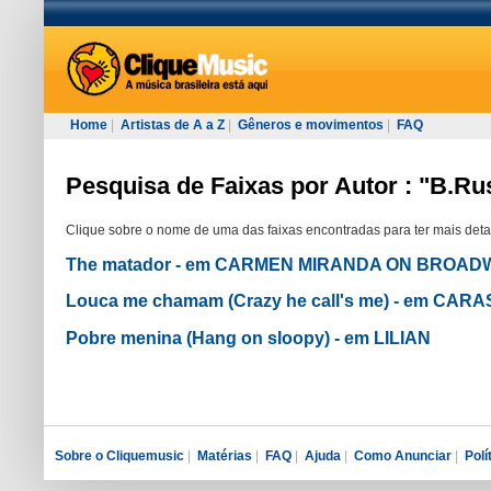
Home
|
Artistas de A a Z
|
Gêneros e movimentos
|
FAQ
Pesquisa de Faixas por Autor : "B.Ru
Clique sobre o nome de uma das faixas encontradas para ter mais deta
The matador - em CARMEN MIRANDA ON BROAD
Louca me chamam (Crazy he call's me) - em CAR
Pobre menina (Hang on sloopy) - em LILIAN
Sobre o Cliquemusic
|
Matérias
|
FAQ
|
Ajuda
|
Como Anunciar
|
Polí