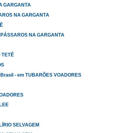
NA GARGANTA
SSAROS NA GARGANTA
TÊ
 em PÁSSAROS NA GARGANTA
A
Ó TETÊ
OS
 o Brasil - em TUBARÕES VOADORES
 VOADORES
 LEE
O LÍRIO SELVAGEM