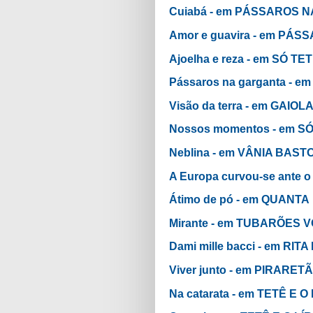
Cuiabá - em PÁSSAROS 
Amor e guavira - em PÁ
Ajoelha e reza - em SÓ TE
Pássaros na garganta -
Visão da terra - em GAIOL
Nossos momentos - em S
Neblina - em VÂNIA BAST
A Europa curvou-se ante
Átimo de pó - em QUANTA
Mirante - em TUBARÕES
Dami mille bacci - em RITA
Viver junto - em PIRARETÃ
Na catarata - em TETÊ E 