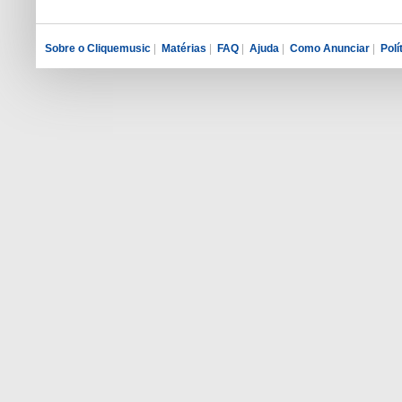
Sobre o Cliquemusic
|
Matérias
|
FAQ
|
Ajuda
|
Como Anunciar
|
Polí